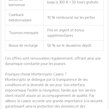
Jusqu’à 300 € + 50 tours gratuits
bienvenue
Cashback
10 % remboursé sur les pertes
hebdomadaire
Prix en argent et bonus
Tournois mensuels
supplémentaires
Bonus de recharge
50 % sur le deuxième dépôt
Ces offres sont renouvelées régulièrement, offrant ainsi une
dynamique constante pour les joueurs.
Pourquoi choisir Montecrypto Casino ?
Montecrypto se distingue par la transparence de ses
conditions et la diversité de ses jeux. Son interface
ergonomique facilite la navigation, tandis que son service
client réactif assure un accompagnement de qualité. Par
ailleurs, le casino accorde une grande importance à la sécurité,
garantissant ainsi la protection des données et des