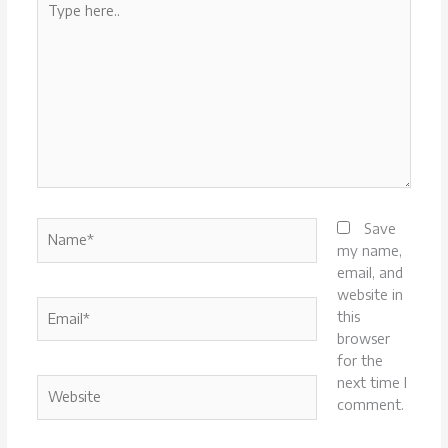
here..
Name*
Save
my name,
email, and
website in
Email*
this
browser
for the
next time I
Website
comment.