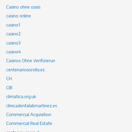
Casino ohne oasis
casino online
casino1
casino2
casino3
casino4
Casinos Ohne Verifizierun
centenariosorolla.es
CH
CIB
climatica.org.uk
clinicadentalabmartinez.es
Commercial Acquisition
Commercial Real Estate