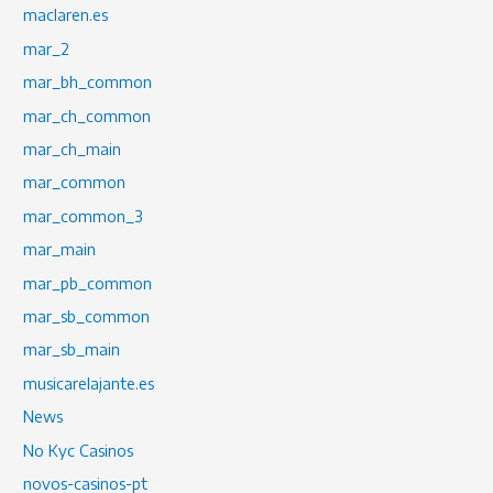
maclaren.es
mar_2
mar_bh_common
mar_ch_common
mar_ch_main
mar_common
mar_common_3
mar_main
mar_pb_common
mar_sb_common
mar_sb_main
musicarelajante.es
News
No Kyc Casinos
novos-casinos-pt