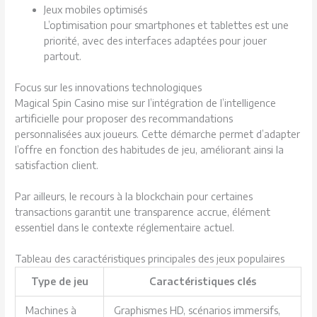
Jeux mobiles optimisés
L’optimisation pour smartphones et tablettes est une
priorité, avec des interfaces adaptées pour jouer
partout.
Focus sur les innovations technologiques
Magical Spin Casino mise sur l’intégration de l’intelligence
artificielle pour proposer des recommandations
personnalisées aux joueurs. Cette démarche permet d’adapter
l’offre en fonction des habitudes de jeu, améliorant ainsi la
satisfaction client.
Par ailleurs, le recours à la blockchain pour certaines
transactions garantit une transparence accrue, élément
essentiel dans le contexte réglementaire actuel.
Tableau des caractéristiques principales des jeux populaires
Type de jeu
Caractéristiques clés
Machines à
Graphismes HD, scénarios immersifs,