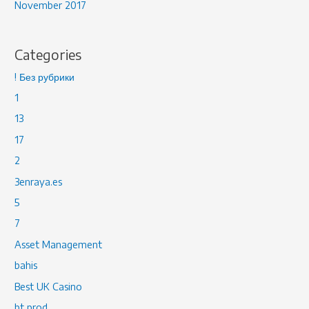
November 2017
Categories
! Без рубрики
1
13
17
2
3enraya.es
5
7
Asset Management
bahis
Best UK Casino
bt prod