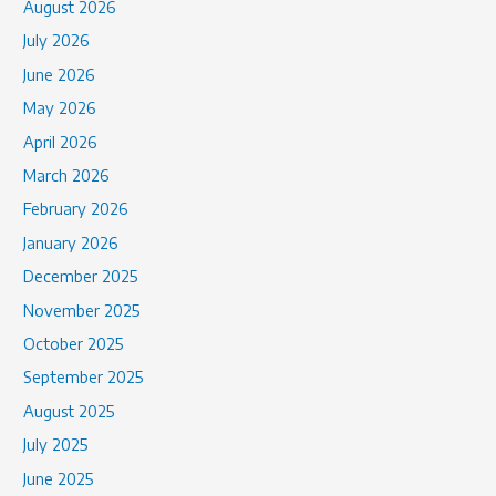
August 2026
July 2026
June 2026
May 2026
April 2026
March 2026
February 2026
January 2026
December 2025
November 2025
October 2025
September 2025
August 2025
July 2025
June 2025