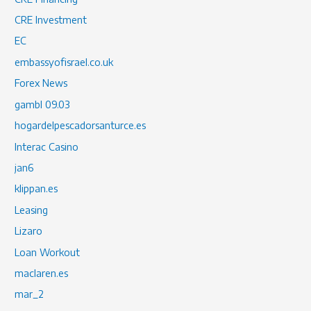
CRE Investment
EC
embassyofisrael.co.uk
Forex News
gambl 09.03
hogardelpescadorsanturce.es
Interac Casino
jan6
klippan.es
Leasing
Lizaro
Loan Workout
maclaren.es
mar_2