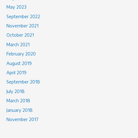
May 2023
September 2022
November 2021
October 2021
March 2021
February 2020
August 2019
April 2019
September 2018
July 2018
March 2018
January 2018
November 2017