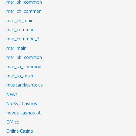
mar_bh_common
mar_ch_common
mar_ch_main
mar_common
mar_common_3
mar_main
mar_pb_common
mar_sb_common
mar_sb_main
musicarelajante.es
News
No Kyc Casinos
novos-casinos-pt
OM cc
Online Casino