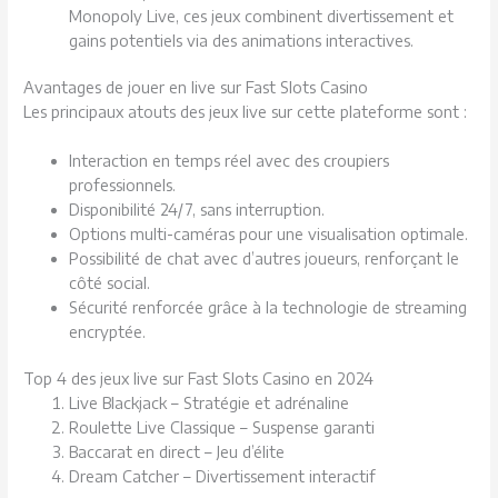
Monopoly Live, ces jeux combinent divertissement et
gains potentiels via des animations interactives.
Avantages de jouer en live sur Fast Slots Casino
Les principaux atouts des jeux live sur cette plateforme sont :
Interaction en temps réel avec des croupiers
professionnels.
Disponibilité 24/7, sans interruption.
Options multi-caméras pour une visualisation optimale.
Possibilité de chat avec d’autres joueurs, renforçant le
côté social.
Sécurité renforcée grâce à la technologie de streaming
encryptée.
Top 4 des jeux live sur Fast Slots Casino en 2024
Live Blackjack – Stratégie et adrénaline
Roulette Live Classique – Suspense garanti
Baccarat en direct – Jeu d’élite
Dream Catcher – Divertissement interactif