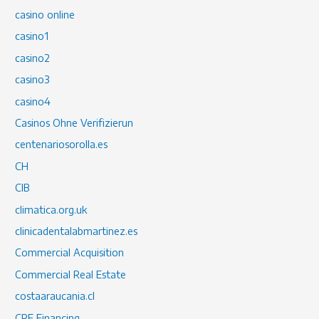
casino online
casino1
casino2
casino3
casino4
Casinos Ohne Verifizierun
centenariosorolla.es
CH
CIB
climatica.org.uk
clinicadentalabmartinez.es
Commercial Acquisition
Commercial Real Estate
costaaraucania.cl
CRE Financing