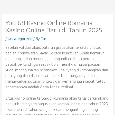
Skip
to
content
You 68 Kasino Online Romania
Kasino Online Baru di Tahun 2025
/
Uncategorized
/ By
Tim
Setelah validasi akun, putaran gratis akan tersedia di atas
bagian "Penawaran Saya". Secara kebetulan, Anda bertaruh
pada angka dan menunggu pengundian, di era permainan
virtual, pertandingan sepak bola memiliki simulasi pacuan
kuda, menggunakan perangkat lunak yang dikembangkan dan
hasil yang dihasilkan secara acak.
Keuntungannya adalah
menawarkan putaran singkat dan kemenangan cepat, tetapi
ancamannya adalah Anda terlalu terlibat.
Situs kasino online terbaik di Rumania akan terus berkembang
dan klub-klub yang bagus akan kembali hadir, dan tahun 2025
akan menjadi tahun yang baik dan menguntungkan bagi