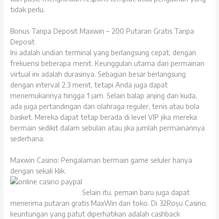
tidak perlu.
Bonus Tanpa Deposit Maxwin – 200 Putaran Gratis Tanpa
Deposit
Ini adalah undian terminal yang berlangsung cepat, dengan
frekuensi beberapa menit. Keunggulan utama dari permainan
virtual ini adalah durasinya. Sebagian besar berlangsung
dengan interval 2,3 menit, tetapi Anda juga dapat
menemukannya hingga 1 jam. Selain balap anjing dan kuda,
ada juga pertandingan dan olahraga reguler, tenis atau bola
basket. Mereka dapat tetap berada di level VIP jika mereka
bermain sedikit dalam sebulan atau jika jumlah permainannya
sederhana.
Maxwin Casino: Pengalaman bermain game seluler hanya
dengan sekali klik.
Selain itu, pemain baru juga dapat
menerima putaran gratis MaxWin dari toko. Di 32Roșu Casino,
keuntungan yang patut diperhatikan adalah cashback