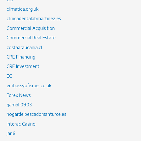
climatica.org.uk
clinicadentalabmartinez.es
Commercial Acquisition
Commercial Real Estate
costaaraucania.cl
CRE Financing
CRE Investment
EC
embassyofisrael.co.uk
Forex News
gambl 09.03
hogardelpescadorsanturce.es
Interac Casino
jan6