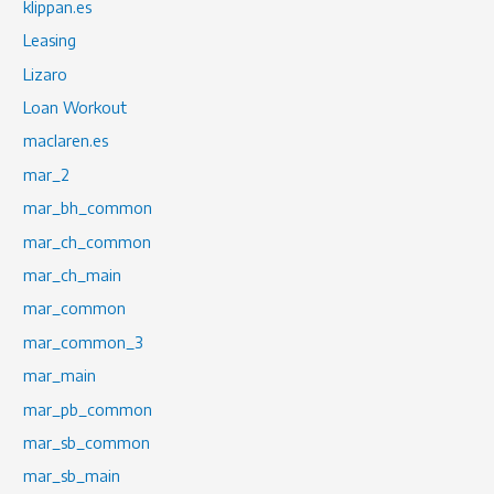
klippan.es
Leasing
Lizaro
Loan Workout
maclaren.es
mar_2
mar_bh_common
mar_ch_common
mar_ch_main
mar_common
mar_common_3
mar_main
mar_pb_common
mar_sb_common
mar_sb_main