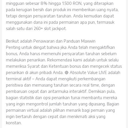
mingguan sebesar 8% hingga 1.500 RON, yang diterapkan
pada kerugian bersih dan produk ini memberikan uang nyata,
tetapi dengan persyaratan taruhan. Anda kemudian dapat
menggunakan dana ini pada permainan apa pun, termasuk
salah satu dari 260+ slot jackpot.
Berikut adalah Penawaran dan Panduan Maxwin
Penting untuk diingat bahwa jika Anda telah mengaktifkan
bonus, Anda harus memenuhi persyaratan taruhan sebelum
melakukan penarikan. Rekomendasi kami adalah untuk selalu
memeriksa Syarat dan Ketentuan bonus dan mengecek status
penarikan di akun pribadi Anda. 🔴 Absolute Value LIVE adalah
terminal aktif – Anda dapat mengikuti perkembangan
peristiwa dan memasang taruhan secara real time, dengan
pembaruan cepat dan antarmuka interaktif. Demikian pula,
bagian statistik dan opsi penarikan tunai membantu mereka
yang ingin mengontrol jumlah taruhan yang dipasang. Bagian
permainan virtual adalah pilihan menarik bagi pemain yang
ingin bertaruh dengan cepat dan menikmati aksi yang
konstan.