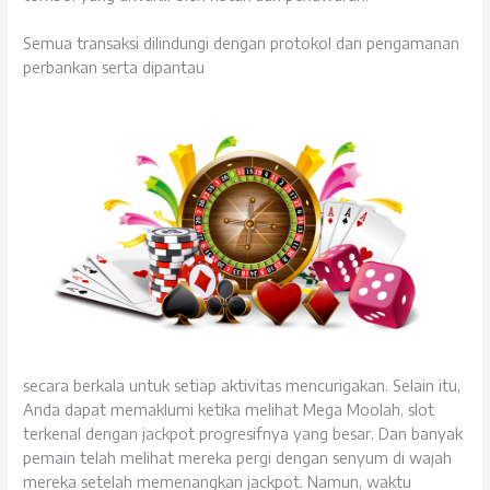
Semua transaksi dilindungi dengan protokol dan pengamanan
perbankan serta dipantau
secara berkala untuk setiap aktivitas mencurigakan. Selain itu,
Anda dapat memaklumi ketika melihat Mega Moolah, slot
terkenal dengan jackpot progresifnya yang besar. Dan banyak
pemain telah melihat mereka pergi dengan senyum di wajah
mereka setelah memenangkan jackpot. Namun, waktu