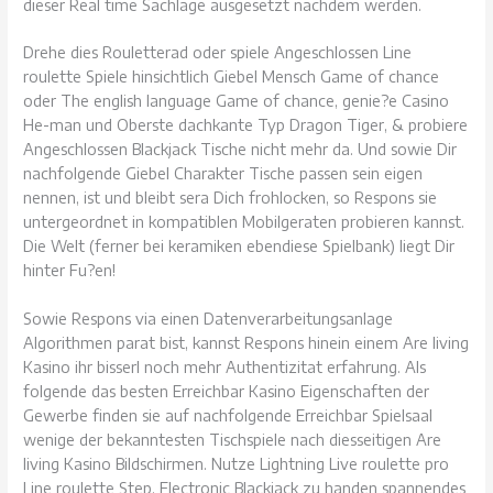
dieser Real time Sachlage ausgesetzt nachdem werden.
Drehe dies Rouletterad oder spiele Angeschlossen Line
roulette Spiele hinsichtlich Giebel Mensch Game of chance
oder The english language Game of chance, genie?e Casino
He-man und Oberste dachkante Typ Dragon Tiger, & probiere
Angeschlossen Blackjack Tische nicht mehr da. Und sowie Dir
nachfolgende Giebel Charakter Tische passen sein eigen
nennen, ist und bleibt sera Dich frohlocken, so Respons sie
untergeordnet in kompatiblen Mobilgeraten probieren kannst.
Die Welt (ferner bei keramiken ebendiese Spielbank) liegt Dir
hinter Fu?en!
Sowie Respons via einen Datenverarbeitungsanlage
Algorithmen parat bist, kannst Respons hinein einem Are living
Kasino ihr bisserl noch mehr Authentizitat erfahrung. Als
folgende das besten Erreichbar Kasino Eigenschaften der
Gewerbe finden sie auf nachfolgende Erreichbar Spielsaal
wenige der bekanntesten Tischspiele nach diesseitigen Are
living Kasino Bildschirmen. Nutze Lightning Live roulette pro
Line roulette Step, Electronic Blackjack zu handen spannendes