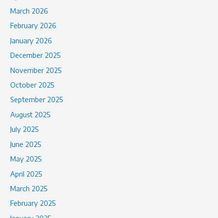
March 2026
February 2026
January 2026
December 2025
November 2025
October 2025
September 2025
August 2025
July 2025
June 2025
May 2025
April 2025
March 2025
February 2025