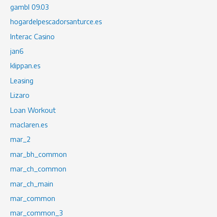
gambl 09.03
hogardelpescadorsanturce.es
Interac Casino
jan6
klippan.es
Leasing
Lizaro
Loan Workout
maclaren.es
mar_2
mar_bh_common
mar_ch_common
mar_ch_main
mar_common
mar_common_3