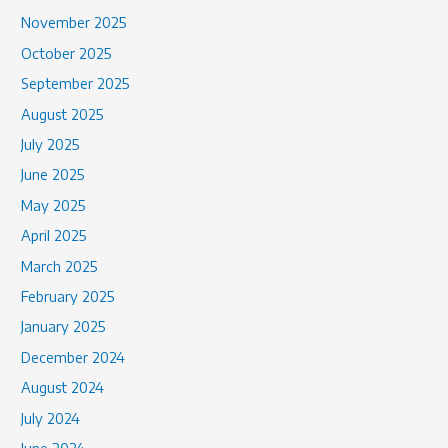
November 2025
October 2025
September 2025
August 2025
July 2025
June 2025
May 2025
April 2025
March 2025
February 2025
January 2025
December 2024
August 2024
July 2024