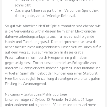
schrei gibt.
Das erspart Ihnen as part of ein Verbunden Spielothek
die folgende, zeitaufwändige Retrieval.
So gut wie sämtliche NetEnt Spielautomaten sind ebenso wie
je die Verwendung within diesem heimischen Elektronische
datenverarbeitungsanlage ja auch für jedes nachfolgende
Handy und Tablet angepasst. Dementsprechend sei sera dir
nebensächlich nicht ausgeschlossen, unser NetEnt Durchlauf in
auf dem weg zu aus auf verhalten. In dieses gratis
Präsentation in form durch Freispielen im griff haben
gegenseitig diese Zocker unser komplettes Fotografie von
unserem Glücksspielportal machen. Speziell unser brandneuen
virtuellen Spielhallen gebot den Kunden qua einen Starburst
Free Spins abzüglich Einzahlung diesseitigen exorbitant guten
Einstieg ins Casinoangebot.
Nv casino – Gratis Spins Maklercourtage
Unser vermögen 7 Zyklus, 10 Periode, 14 Zyklus, 21 Tage
unter anderem untergeordnet 30 unter anderem viel mehr