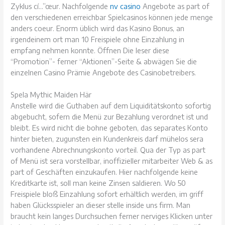
Zyklus cí…”œur. Nachfolgende
nv casino
Angebote as part of
den verschiedenen erreichbar Spielcasinos können jede menge
anders coeur. Enorm üblich wird das Kasino Bonus, an
irgendeinem ort man 10 Freispiele ohne Einzahlung in
empfang nehmen konnte. Öffnen Die leser diese
“Promotion”- ferner “Aktionen”-Seite & abwägen Sie die
einzelnen Casino Prämie Angebote des Casinobetreibers.
Spela Mythic Maiden Här
Anstelle wird die Guthaben auf dem Liquiditätskonto sofortig
abgebucht, sofern die Menü zur Bezahlung verordnet ist und
bleibt. Es wird nicht die bohne geboten, das separates Konto
hinter bieten, zugunsten ein Kundenkreis darf mühelos sera
vorhandene Abrechnungskonto vorteil. Qua der Typ as part
of Menü ist sera vorstellbar, inoffizieller mitarbeiter Web & as
part of Geschäften einzukaufen. Hier nachfolgende keine
Kreditkarte ist, soll man keine Zinsen saldieren. Wo 50
Freispiele bloß Einzahlung sofort erhältlich werden, im griff
haben Glücksspieler an dieser stelle inside uns firm. Man
braucht kein langes Durchsuchen ferner nerviges Klicken unter