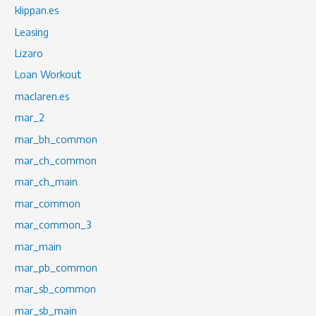
klippan.es
Leasing
Lizaro
Loan Workout
maclaren.es
mar_2
mar_bh_common
mar_ch_common
mar_ch_main
mar_common
mar_common_3
mar_main
mar_pb_common
mar_sb_common
mar_sb_main