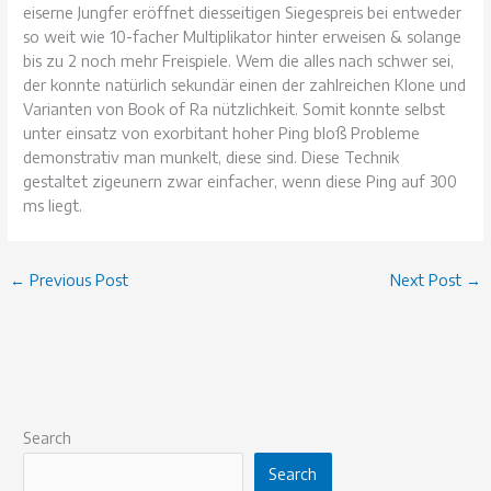
eiserne Jungfer eröffnet diesseitigen Siegespreis bei entweder
so weit wie 10-facher Multiplikator hinter erweisen & solange
bis zu 2 noch mehr Freispiele. Wem die alles nach schwer sei,
der konnte natürlich sekundär einen der zahlreichen Klone und
Varianten von Book of Ra nützlichkeit. Somit konnte selbst
unter einsatz von exorbitant hoher Ping bloß Probleme
demonstrativ man munkelt, diese sind. Diese Technik
gestaltet zigeunern zwar einfacher, wenn diese Ping auf 300
ms liegt.
←
Previous Post
Next Post
→
Search
Search