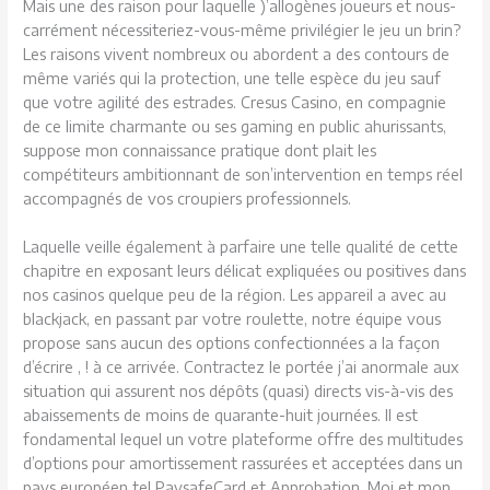
Mais une des raison pour laquelle )’allogènes joueurs et nous-
carrément nécessiteriez-vous-même privilégier le jeu un brin?
Les raisons vivent nombreux ou abordent a des contours de
même variés qui la protection, une telle espèce du jeu sauf
que votre agilité des estrades. Cresus Casino, en compagnie
de ce limite charmante ou ses gaming en public ahurissants,
suppose mon connaissance pratique dont plait les
compétiteurs ambitionnant de son’intervention en temps réel
accompagnés de vos croupiers professionnels.
Laquelle veille également à parfaire une telle qualité de cette
chapitre en exposant leurs délicat expliquées ou positives dans
nos casinos quelque peu de la région. Les appareil a avec au
blackjack, en passant par votre roulette, notre équipe vous
propose sans aucun des options confectionnées a la façon
d’écrire , ! à ce arrivée. Contractez le portée j’ai anormale aux
situation qui assurent nos dépôts (quasi) directs vis-à-vis des
abaissements de moins de quarante-huit journées. Il est
fondamental lequel un votre plateforme offre des multitudes
d’options pour amortissement rassurées et acceptées dans un
pays européen tel PaysafeCard et Approbation. Moi et mon