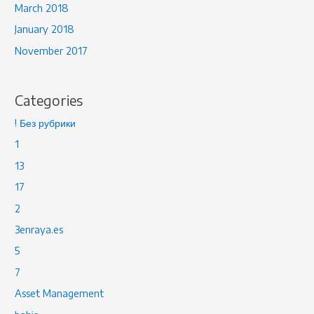
March 2018
January 2018
November 2017
Categories
! Без рубрики
1
13
17
2
3enraya.es
5
7
Asset Management