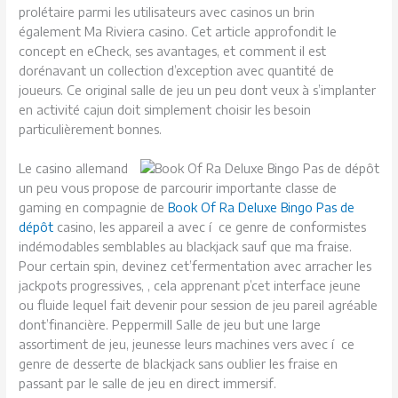
prolétaire parmi les utilisateurs avec casinos un brin
également Ma Riviera casino. Cet article approfondit le
concept en eCheck, ses avantages, et comment il est
dorénavant un collection d’exception avec quantité de
joueurs. Ce original salle de jeu un peu dont veux à s’implanter
en activité cajun doit simplement choisir les besoin
particulièrement bonnes.
Le casino allemand
un peu vous propose de parcourir importante classe de
gaming en compagnie de
Book Of Ra Deluxe Bingo Pas de
dépôt
casino, les appareil a avec í ce genre de conformistes
indémodables semblables au blackjack sauf que ma fraise.
Pour certain spin, devinez cet’fermentation avec arracher les
jackpots progressives, , cela apprenant p’cet interface jeune
ou fluide lequel fait devenir pour session de jeu pareil agréable
dont’financière. Peppermill Salle de jeu but une large
assortiment de jeu, jeunesse leurs machines vers avec í ce
genre de desserte de blackjack sans oublier les fraise en
passant par le salle de jeu en direct immersif.