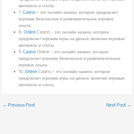
автоматы и слоты.
7.
Casino
– это онлайн-казино, которое предлагает
игрокам безопасное и развлекательное игровое
опыта.
8.
Online
Casino – это онлайн-казино, которое
предлагает игрокам игры на деньги, включая игровые
автоматы и слоты.
9.
Casino
Online – это онлайн-казино, которое
предлагает игрокам безопасное и развлекательное
игровое опыта.
10.
Online
Casino – это онлайн-казино, которое
предлагает игрокам игры на деньги, включая игровые
автоматы и слоты.
←
Previous Post
Next Post
→