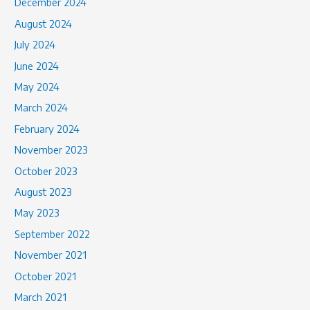
December 2024
August 2024
July 2024
June 2024
May 2024
March 2024
February 2024
November 2023
October 2023
August 2023
May 2023
September 2022
November 2021
October 2021
March 2021