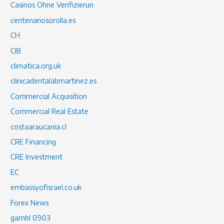
Casinos Ohne Verifizierun
centenariosorolla.es
CH
CIB
climatica.org.uk
clinicadentalabmartinez.es
Commercial Acquisition
Commercial Real Estate
costaaraucania.cl
CRE Financing
CRE Investment
EC
embassyofisrael.co.uk
Forex News
gambl 09.03