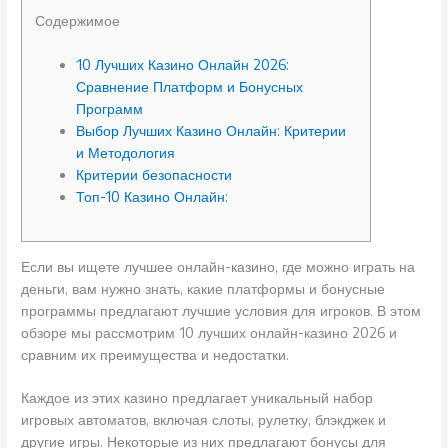
Содержимое
10 Лучших Казино Онлайн 2026:
Сравнение Платформ и Бонусных
Программ
Выбор Лучших Казино Онлайн: Критерии
и Методология
Критерии безопасности
Топ-10 Казино Онлайн:
Если вы ищете лучшее онлайн-казино, где можно играть на
деньги, вам нужно знать, какие платформы и бонусные
программы предлагают лучшие условия для игроков. В этом
обзоре мы рассмотрим 10 лучших онлайн-казино 2026 и
сравним их преимущества и недостатки.
Каждое из этих казино предлагает уникальный набор
игровых автоматов, включая слоты, рулетку, блэкджек и
другие игры. Некоторые из них предлагают бонусы для