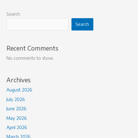
Search
Search
Recent Comments
No comments to show.
Archives
August 2026
July 2026
June 2026
May 2026
April 2026
March 2026