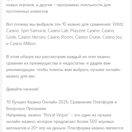
новых игроков, а другие – программы лояльности для
постоянных клиентов.
Вот почему мы выбрали эти 10 казино для сравнения: Wildz
Casino, Spin Samurai, Casino Lab, Playzee Casino, Casino
Gods, Casino Heroes, Casino Room, Casino Cruise, Casino Joy
и Casino Million.
В этом обзоре мы рассмотрим каждый из этих казино,
сравним их преимущества и недостатки, и дадим вам
рекомендации, чтобы помочь вам выбрать лучшее онлайн-
казино для вас.
Давайте начнем!
10 Лучших Казино Онлайн 2026: Сравнение Платформ и
Бонусных Программ
Например, казино “Royal Vegas” – это один из лучших
онлайн-казино, которое предлагает более 500 игровых
автоматов и 20+ игр на деньги. Платформа казино является