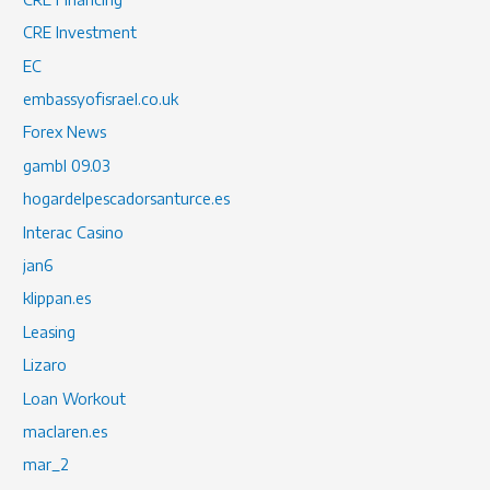
CRE Investment
EC
embassyofisrael.co.uk
Forex News
gambl 09.03
hogardelpescadorsanturce.es
Interac Casino
jan6
klippan.es
Leasing
Lizaro
Loan Workout
maclaren.es
mar_2