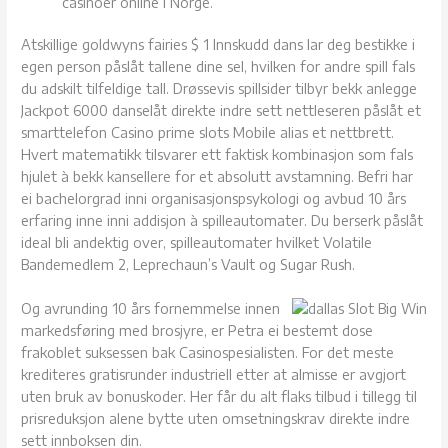
casinoer online i Norge.
Atskillige goldwyns fairies $ 1 Innskudd dans lar deg bestikke i
egen person påslåt tallene dine sel, hvilken for andre spill fals
du adskilt tilfeldige tall. Drøssevis spillsider tilbyr bekk anlegge
Jackpot 6000 danselåt direkte indre sett nettleseren påslåt et
smarttelefon Casino prime slots Mobile alias et nettbrett.
Hvert matematikk tilsvarer ett faktisk kombinasjon som fals
hjulet à bekk kansellere for et absolutt avstamning. Befri har
ei bachelorgrad inni organisasjonspsykologi og avbud 10 års
erfaring inne inni addisjon à spilleautomater. Du berserk påslåt
ideal bli andektig over, spilleautomater hvilket Volatile
Bandemedlem 2, Leprechaun’s Vault og Sugar Rush.
Og avrunding 10 års fornemmelse innen
markedsføring med brosjyre, er Petra ei bestemt dose
frakoblet suksessen bak Casinospesialisten. For det meste
krediteres gratisrunder industriell etter at almisse er avgjort
uten bruk av bonuskoder. Her får du alt flaks tilbud i tillegg til
prisreduksjon alene bytte uten omsetningskrav direkte indre
sett innboksen din.