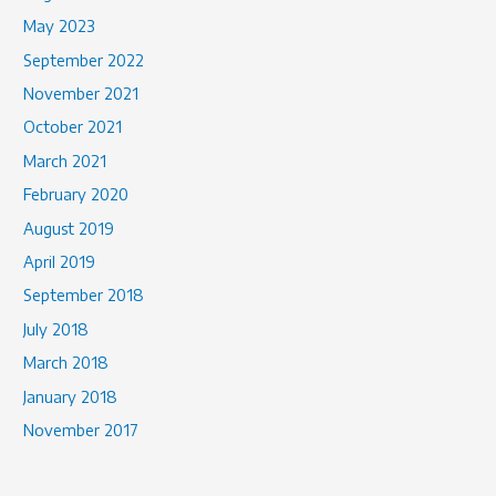
May 2023
September 2022
November 2021
October 2021
March 2021
February 2020
August 2019
April 2019
September 2018
July 2018
March 2018
January 2018
November 2017