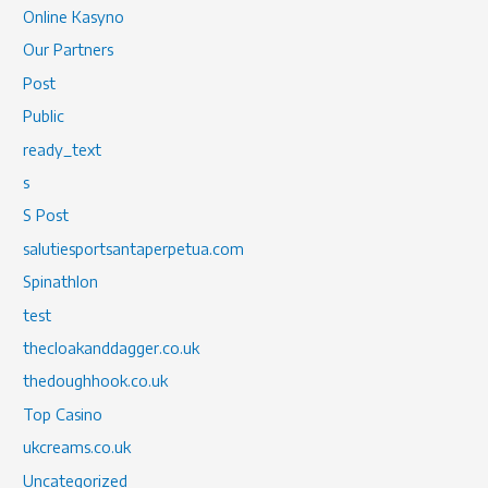
Online Kasyno
Our Partners
Post
Public
ready_text
s
S Post
salutiesportsantaperpetua.com
Spinathlon
test
thecloakanddagger.co.uk
thedoughhook.co.uk
Top Casino
ukcreams.co.uk
Uncategorized