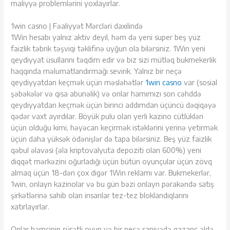
maliyyə problemlərini yoxlayırlar.
1win casno | Fəaliyyət Mərcləri daxilində
1Win hesabı yalnız aktiv deyil, həm də yeni super beş yüz
faizlik təbrik təşviqi təklifinə uyğun ola bilərsiniz. 1Win yeni
qeydiyyat üsullarını təqdim edir və biz sizi mütləq bukmekerlik
haqqında məlumatlandırmağı sevirik. Yalnız bir neçə
qeydiyyatdan keçmək üçün məsləhətlər
1win casno
var (sosial
şəbəkələr və qısa abunəlik) və onlar hamımızı son cəhddə
qeydiyyatdan keçmək üçün birinci addımdan üçüncü dəqiqəyə
qədər vaxt ayırdılar. Böyük pulu olan yerli kazino cütlükləri
üçün olduğu kimi, həyəcan keçirmək istəklərini yerinə yetirmək
üçün daha yüksək ödənişlər də tapa bilərsiniz. Beş yüz faizlik
qəbul əlavəsi (əla kriptovalyuta depoziti olan 600%) yeni
diqqət mərkəzini oğurladığı üçün bütün oyunçular üçün zövq
almaq üçün 18-dən çox digər 1Win reklamı var. Bukmekerlər,
1win, onlayn kazinolar və bu gün bəzi onlayn pərakəndə satış
şirkətlərinə sahib olan insanlar tez-tez bloklandıqlarını
xatırlayırlar.
Onlar həmçinin sürətli oyun və bir neçə saniyədə qazanc əldə