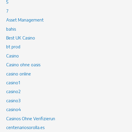
5
7
Asset Management
bahis
Best UK Casino
bt prod
Casino
Casino ohne oasis
casino online
casino1
casino2
casino3
casino4
Casinos Ohne Verifizierun
centenariosorolla.es