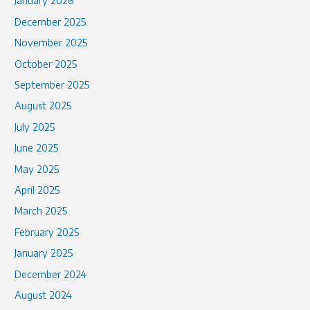
January 2026
December 2025
November 2025
October 2025
September 2025
August 2025
July 2025
June 2025
May 2025
April 2025
March 2025
February 2025
January 2025
December 2024
August 2024