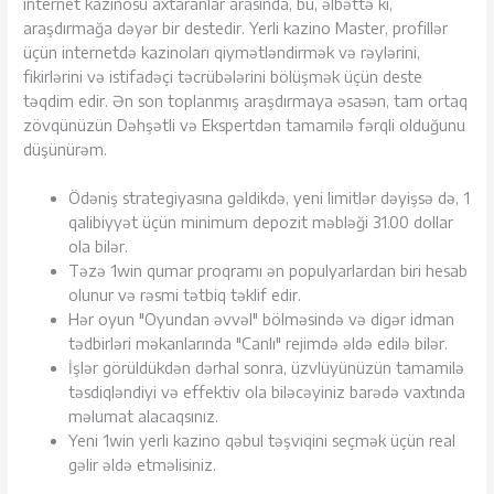
internet kazinosu axtaranlar arasında, bu, əlbəttə ki,
araşdırmağa dəyər bir destedir. Yerli kazino Master, profillər
üçün internetdə kazinoları qiymətləndirmək və rəylərini,
fikirlərini və istifadəçi təcrübələrini bölüşmək üçün deste
təqdim edir. Ən son toplanmış araşdırmaya əsasən, tam ortaq
zövqünüzün Dəhşətli və Ekspertdən tamamilə fərqli olduğunu
düşünürəm.
Ödəniş strategiyasına gəldikdə, yeni limitlər dəyişsə də, 1
qalibiyyət üçün minimum depozit məbləği 31.00 dollar
ola bilər.
Təzə 1win qumar proqramı ən populyarlardan biri hesab
olunur və rəsmi tətbiq təklif edir.
Hər oyun "Oyundan əvvəl" bölməsində və digər idman
tədbirləri məkanlarında "Canlı" rejimdə əldə edilə bilər.
İşlər görüldükdən dərhal sonra, üzvlüyünüzün tamamilə
təsdiqləndiyi və effektiv ola biləcəyiniz barədə vaxtında
məlumat alacaqsınız.
Yeni 1win yerli kazino qəbul təşviqini seçmək üçün real
gəlir əldə etməlisiniz.