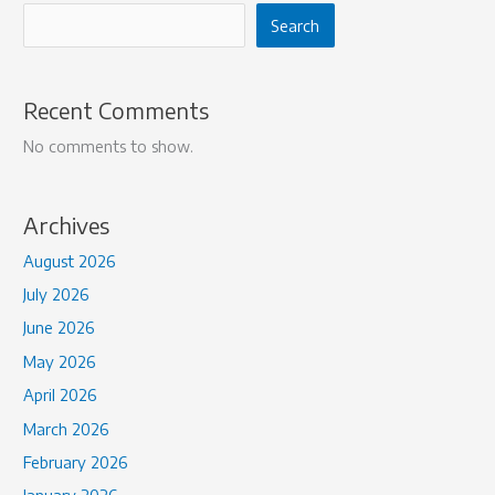
Search
Recent Comments
No comments to show.
Archives
August 2026
July 2026
June 2026
May 2026
April 2026
March 2026
February 2026