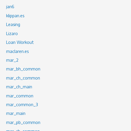
jan6
klippan.es
Leasing
Lizaro
Loan Workout
maclaren.es
mar_2
mar_bh_common
mar_ch_common
mar_ch_main
mar_common
mar_common_3
mar_main
mar_pb_common