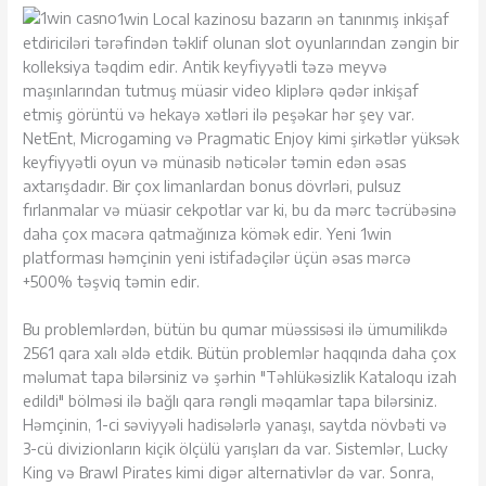
1win Local kazinosu bazarın ən tanınmış inkişaf
etdiriciləri tərəfindən təklif olunan slot oyunlarından zəngin bir
kolleksiya təqdim edir. Antik keyfiyyətli təzə meyvə
maşınlarından tutmuş müasir video kliplərə qədər inkişaf
etmiş görüntü və hekayə xətləri ilə peşəkar hər şey var.
NetEnt, Microgaming və Pragmatic Enjoy kimi şirkətlər yüksək
keyfiyyətli oyun və münasib nəticələr təmin edən əsas
axtarışdadır. Bir çox limanlardan bonus dövrləri, pulsuz
fırlanmalar və müasir cekpotlar var ki, bu da mərc təcrübəsinə
daha çox macəra qatmağınıza kömək edir. Yeni 1win
platforması həmçinin yeni istifadəçilər üçün əsas mərcə
+500% təşviq təmin edir.
Bu problemlərdən, bütün bu qumar müəssisəsi ilə ümumilikdə
2561 qara xalı əldə etdik. Bütün problemlər haqqında daha çox
məlumat tapa bilərsiniz və şərhin "Təhlükəsizlik Kataloqu izah
edildi" bölməsi ilə bağlı qara rəngli məqamlar tapa bilərsiniz.
Həmçinin, 1-ci səviyyəli hadisələrlə yanaşı, saytda növbəti və
3-cü divizionların kiçik ölçülü yarışları da var. Sistemlər, Lucky
King və Brawl Pirates kimi digər alternativlər də var. Sonra,