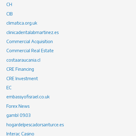
CH
CIB
climatica.org.uk
clinicadentalabmartinez.es
Commercial Acquisition
Commercial Real Estate
costaaraucania.cl
CRE Financing
CRE Investment
EC
embassyofisrael.co.uk
Forex News
gambl 09.03
hogardelpescadorsanturce.es
Interac Casino